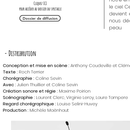
Cliquez ICI
le ciel. 
pour accéder au dossier du spectacle
devient 
Dossier de diffusion
nous déc
peau.
- Distribrution
Conception et mise en scène :
Anthony Coudeville et Cléme
Texte :
Roch Terrier
Chorégraphie :
Coline Sevin
Avec :
Julien Thuillier et Coline Sevin
Création sonore et régie :
Maxime Poirion
Scénographie :
Laurent Clerc, Virginie Leroy, Laure Tampere
Regard chorégraphique :
Louise Selini-Huvey
Production :
Michèle Maënhaut