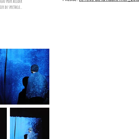
teau pour accéder
ier du spectacle...