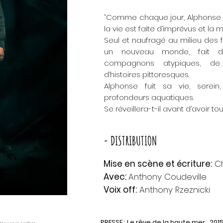
“Comme chaque jour, Alphonse e
la vie est faite d’imprévus et la
Seul et naufragé au milieu des fl
un nouveau monde, fait d
compagnons atypiques, de
d’histoires pittoresques.
Alphonse fuit sa vie, serei
profondeurs aquatiques.
Se réveillera-t-il avant d’avoir to
- DISTRIBUTION
Mise en scène et écriture:
Ch
Avec:
Anthony Coudeville
Voix off:
Anthony Rzeznicki
PRESSE :
Le rêve de la haute mer_2015