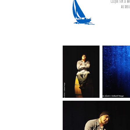
Clique sur le ba
au doss