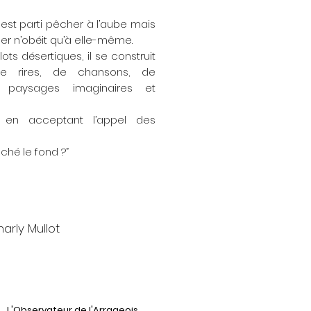
st parti pêcher à l’aube mais
 mer n’obéit qu’à elle-même.
ots désertiques, il se construit
e rires, de chansons, de
 paysages imaginaires et
n, en acceptant l’appel des
uché le fond ?”
arly Mullot
_L'Observateur de l'Arrageois